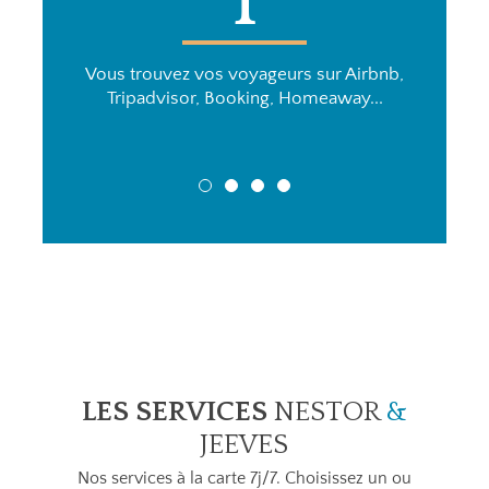
1
es et
Vous trouvez vos voyageurs sur Airbnb,
 vos
Tripadvisor, Booking, Homeaway...
le ou 
1
2
3
4
LES SERVICES
NESTOR
&
JEEVES
Nos services à la carte 7j/7. Choisissez un ou